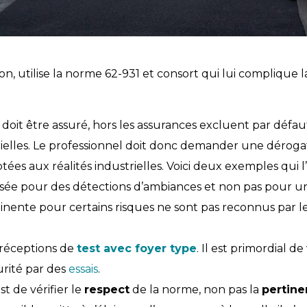
ion, utilise la norme 62-931 et consort qui lui complique 
 doit être assuré, hors les assurances excluent par défa
strielles. Le professionnel doit donc demander une déroga
es aux réalités industrielles. Voici deux exemples qui l’i
e pour des détections d’ambiances et non pas pour une 
inente pour certains risques ne sont pas reconnus par le
s réceptions de
test avec foyer type
. Il est primordial 
rité par des
essais
.
t de vérifier le
respect
de la norme, non pas la
pertin