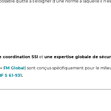
possible quitte à s’éloigner d’une norme à laquelle il n’
e coordination SSI
et
une expertise globale de
sécur
–
FM Global
) sont conçus spécifiquement pour le milieu 
NF S 61-931
.