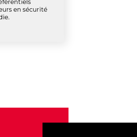
éférentiels
eurs en sécurité
die.