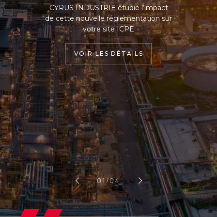
CYRUS INDUSTRIE étudie l’impact
de cette nouvelle réglementation sur
votre site ICPE
VOIR LES DÉTAILS
0
2
/04