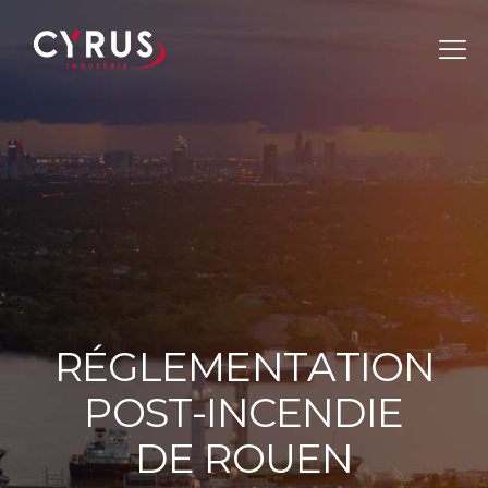
R
É
G
L
E
M
E
N
T
A
T
I
O
N
P
O
S
T
-
I
N
C
E
N
D
I
E
D
E
R
O
U
E
N